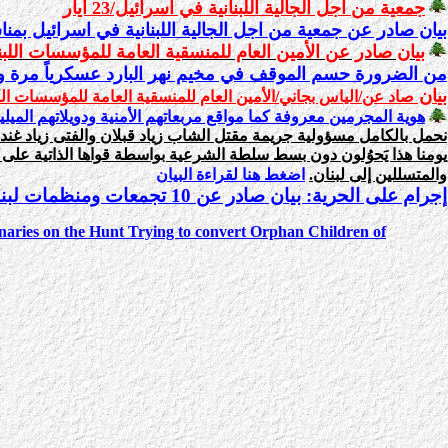
جمعية من اجل الجالية اللبنانية في اسرائيل/23 أيار
بيان صادر عن جمعية من اجل الجالية اللبنانية في اسرائيل بمن
بي
ان صادر عن الأمين العام للمنسقية العامة للمؤسسات اللبنا
من الضرورة حسم الموقف في مخيم نهر البارد عسكرياً مرة واحدة وإل
ب
ي
ان
صاد عن/الياس بجاني
/
الأمين العام للمنسقية العامة للمؤسسات اللبن
هوية المجرمين معروفة كما مواقع مربعاتهم الأمنية ودويلاتهم الميليشياوية/
نحمل بالكامل مسؤولية جريمة مقتل
الشاب زياد قبلان والفتى زياد غند
يومنا هذا يَحوُلون دون بسط سلطة الشرعية بواسطة قواها الذاتية على 
والمتسللين إلى لبنان.
اضغط هنا لقراءة البيان
إجرام على الحرية: بيان صادر عن 10 تجمعات ومنظمات لبنانية كندية 15/2/2005
onaries on the Hunt Trying to convert Orphan Children of