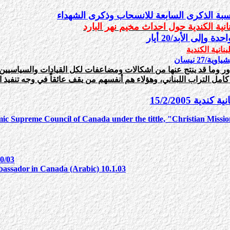
اسبة الذكرى السابعة للانسحاب وذكرى الشهداء
نية الكندية حول احداث مخيم نهر البارد
ى الأبد/20 أيار
انية الكندية
27 نيسان
ور
وما قد ينتج عنها من اشكالات ومضاعفات لكل القيادات والسياسيين وقا
كامل التراب اللبناني، وهؤلاء هم أنفسهم من يقف عائقاً في وجه تنفيذ 
amic Supreme Council of Canada under the tittle, "Christian Missi
10/03
bassador
in Canada (Arabic) 10.1.03