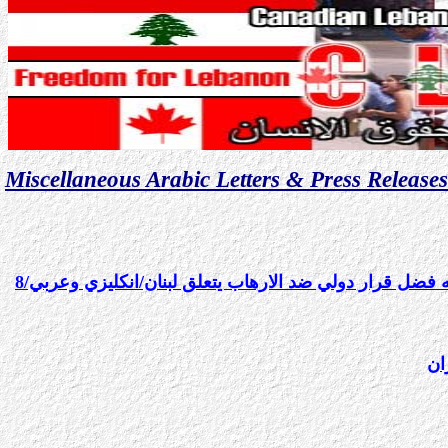
Miscellaneous Arabic Letters & Press Releases
الكولونيل شربل بركات يعلق على قرار الرئيس بوش الخاص بتجميد اموال مَن يهدد الامن والديموقراطية في لبنان ويصفه بأنه فضل قرار دولي ضد الارهاب يتعلق لبنان/انكليزي وعربي/8