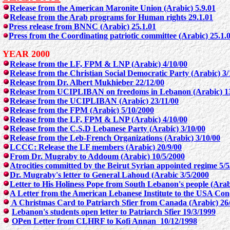
Release from the American Maronite Union (Arabic) 5.9.01
Release from the Arab programs for Human rights 29.1.01
Press release from BNNC (Arabic) 25.1.01
Press from the Coordinating patriotic committee (Arabic) 25.1.
YEAR 2000
Release from the LF, FPM & LNP (Arabic) 4/10/00
Release from the Christian Social Democratic Party (Arabic) 3/
Release from Dr. Albert Mukhieber 22/12/00
Release from UCIPLIBAN on freedoms in Lebanon (Arabic) 13
Release from the UCIPLIBAN (Arabic) 23/11/00
Release from the FPM (Arabic) 5/10/2000
Release from the LF, FPM & LNP (Arabic) 4/10/00
Release from the C.S.D Lebanese Party (Arabic) 3/10/00
Release from the Leb-French Organizations (Arabic) 3/10/00
LCCC: Release the LF members (Arabic) 20/9/00
From Dr. Mugraby to Addoum (Arabic) 10/5/2000
Atrocities committed by the Beirut Syrian appointed regime 5/
Dr. Mugraby's letter to General Lahoud (Arabic 3/5/2000
Letter to His Holiness Pope from South Lebanon's people (Arab
A Letter from the American Lebanese Institute to the USA Con
A Christmas Card to Patriarch Sfier from Canada (Arabic) 26
Lebanon's students open letter to Patriarch Sfier 19/3/1999
OPen Letter from CLHRF to Kofi Annan 10/12/1998