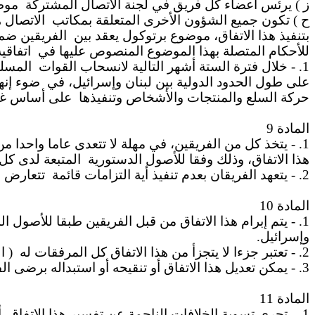
ز ) يرئس أعضاء كل فريق في لجنة الاتصال المشتركة
مو.
ح ) تكون جميع الشؤون الأخرى المتعلقة بمكاتب
الاتصال 
بتنفيذ هذا الاتفاق، موضوع برتوكول يعقد بين
الفريقين ضمن
للأحكام المتصلة بهذا الموضوع المنصوص عليها في
اتفاقي
1. - خلال فترة الستة أشهر التالية لانسحاب القوات
المسلح
على طول الحدود الدولية بين لبنان وإسرائيل، في
ضوء إنه
حركة السلع والمنتجات والأشخاص وتنفيذها
على أساس غي.
المادة 9
1. - يتخذ كل من الفريقين، في مهلة لا تتعدى عاما واحدا من دخول هذا الاتفاق حيز التنفيذ، جميع الاجراءات اللازمة لإلغاء المعاهدات والقوانين والأنظمة التي تعتبر
هذا الاتفاق، وذلك وفقا للأصول الدستورية
المتبعة لدى ك.
2. - يتعهد الفريقان بعدم تنفيذ أية التزامات قائمة
تتعارض م
المادة 10
1. - يتم إبرام هذا الاتفاق من قبل الفريقين طبقا للأصول الدستورية لدى كل منهما، ويسري مفعوله من تاريخ تبادل
وإسرائيل.
2. - تعتبر جزءا لا يتجزأ من هذا الاتفاق كل المرفقات له
الم
3. - يمكن تعديل هذا الاتفاق أو تنقيحه أو استبداله برضى الفريقين.
المادة 11
1. - تجري تسوية الخلافات الناجمة عن تفسير هذا الاتفاق
أ