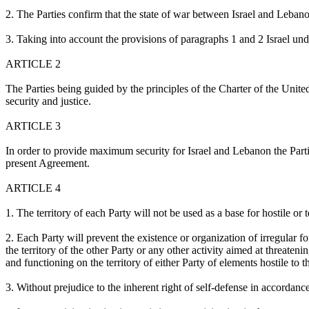
2.
The Parties confirm that the state of war between
Israel
and
Leban
3.
Taking into account the provisions of paragraphs
1
and 2
Israel
unde
ARTICLE 2
The Parties
being guided
by the principles of the Charter of the Unite
security and justice
.
ARTICLE 3
In order to provide maximum security for
Israel
and
Lebanon
the Part
present Agreement
.
ARTICLE 4
1.
The territory of each Party
will not be used
as a base for hostile or t
2.
Each Party will prevent the existence or organization of irregular f
the territory of the other Party or any other activity aimed at threateni
and functioning on the territory of either Party of elements hostile to t
3.
Without prejudice to the inherent right of self-defense in accordanc