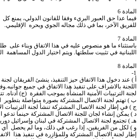
المادة 6
فيما عدا حق العبور البريء وفقا للقانون الدولي، يمنع كل
للفريق الآخر، بما في ذلك مجاله الجوي وبحره
الإقليمي.
المادة 7
باستثناء ما هو منصوص عليه في هذا الاتفاق وبناء على
طلب
اللبنانية في تثبيت سلطتها. ويتم اختيار الدول المساهمة
ال
المادة 8
1-
أ ) عند دخول هذا الاتفاق حيز التنفيذ، ينشئ الفريقان لجن
اللجنة بالاشراف على تنفيذ هذا الاتفاق في جميع جوانبه.وفي
لجنة الترتيبات الأمنية المنشأة بموجب الفقرة
ج) أدناه. تت.
ب ) تهتم لجنة الاتصال المشتركة بصورة متواصلة بتطوير
ا
ج ) في إطار لجنة الاتصال المشتركة تنشأ لجنة الترتيبات ا.
د ) يمكن إنشاء لجان للجنة الاتصال المشتركة حينما تدعو .
هـ ) تجتمع لجنة الاتصال المشتركة في لبنان وإسرائيل دوري.
و ) لكل من الفريقين، إذا رغب في ذلك، وما لم يحصل
أي 
إطار لجنة الاتصال المشتركة وللمؤازرة في تنفيذ هذا
الات.