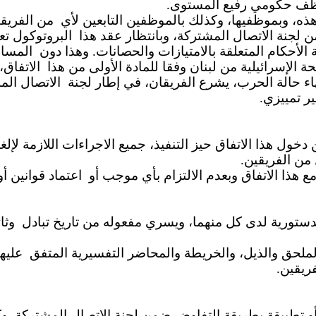
ظف حكومي رفيع المستوى
هذه، وبموظفيها، وكذلك بالموظفين التابعين لأي
من الفريق
 لجنة الاتصال المشتركة، وبانتظار عقد هذا
البروتوكول تع
ة الأحكام المتعلقة بالامتيازات والحصانات. وهذا دون
المسا.
ة الإسرائيلية من لبنان وفقا للمادة الأولى من هذا
الاتفاق،
اء حالة الحرب، يشرع الفريقان، في إطار لجنة
الاتصال الم
ر تمييزي
ل من الفريقين
ع هذا الاتفاق وبعدم الالتزام بأي موجب أو
اعتماد قوانين .
وثا
( لحق والذيل، والخريطة والمحاضر التفسيرية المتفق
علي).
و تطبيقة بطريقة التفاوض ضمن لجنة الاتصال المشتركة. و