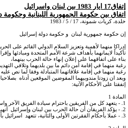
إتفاق17 ايار 1983 بين لبنان واسرائيل
اتفاق بين حكومة الجمهورية اللبنانية وحكومة د
خلدة، كريات شمونة، 17 / 5 / 1983
إن حكومة جمهورية لبنان
و حكومة دولة إسرائيل
إدراكا منهما لأهمية وتعزيز السلام الدولي القائم على الحري
تأكيداً لايمانهما بأهداف شرعة الأمم المتحدة ومبادئها و،
بناء على اتفاقهما على إعلان إنهاء حالة الحرب بينهما،
رغبة منهما في إقامة أمن دائم ما بين بلديهما وتلافي التهديد
رغبة منهما في إقامة علاقاتهما المتبادلة وفقا لما نص عليه 
وبعد ان زودتا مندوبيهما المفوضين الموقعين أدناه
بصلاحيا،
إتفقتا على الأحكام الآتية:
المادة 1
1. - يتعهد كل من الفريقين باحترام سيادة الفريق الآخر واستقلاله السياسي وسلامة أراضيه، ويعتبر أن الحدود
2. - يؤكد الفريقان أن حالة الحرب بين لبنان وإسرائيل
أنه.
3. - عملا بأحكام الفقرتين الأولى والثانية، تتعهد
اسرائيل بأ