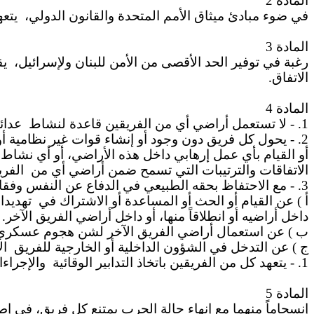
المادة 2
في ضوء مبادئ ميثاق الأمم المتحدة والقانون الدولي،
يتعه
المادة 3
رغبة في توفير الحد الأقصى من الأمن للبنان ولإسرائيل،
يق
الاتفاق.
المادة 4
1. - لا تستعمل أراضي أي من الفريقين قاعدة لنشاط
عدا.
2. - يحول كل فريق دون وجود أو إنشاء قوات غير نظامية أو
أو القيام بأي عمل إرهابي داخل هذه الأراضي، أو أي نشاط 
الاتفاقات والترتيبات التي تسمح ضمن أراضي أي من
الفر.
3. - مع الاحتفاظ بحقه الطبيعي في الدفاع عن النفس وفقا
أ ) عن القيام أو الحث أو المساعدة أو الاشتراك في
تهديدا
داخل أراضيه أو انطلاقاً منها، أو داخل أراضي الفريق الآخر.
ب ) عن استعمال أراضي الفريق الآخر لشن هجوم عسكري .
ج ) عن التدخل في الشؤون الداخلية أو الخارجية للفريق
ا.
1. - يتعهد كل من الفريقين باتخاذ التدابير الوقائية
والإجراء
المادة 5
إنسجاماً منهما مع إنهاء حالة الحرب يمتنع كل فريق، في 