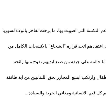
اصيبت
بها
، ما برحت تفاخر بالولاء لسوريا
عتقادهم اتخذ قراره "الشجاع" بالانسحاب الكامل من
نا حائمة على جيفة من صنع
ايديهم
تفوح منها رائحة
طفال
وارتكب
ابشع
المجازر بحق اللبنانيين من
اية
طائفة
م كل قيم
الانسانية
ومعاني الحرية والسيادة...