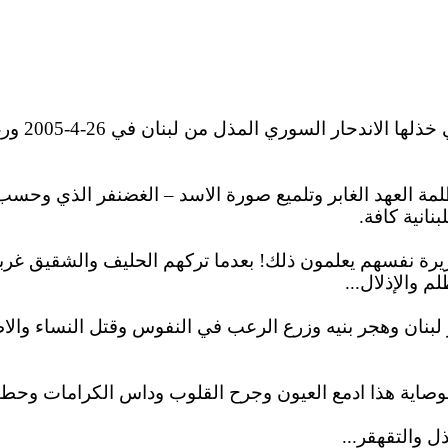
لها الاندحار السوري المذل من لبنان في 26-4-2005 ورغم النكسة التي
ة العهد الغابر وتلميع صورة
الاسد
– الغضنفر الذي وحسب ا
بنانية كافة.
ة نفسهم يعلمون ذلك! بعدما تركهم الحليف والشقيق غربا
م والإذلال...
لبنان وهجر بنيه وزرع الرعب في النفوس وقتل النساء
والا
لوصاية هذا ادمع العيون وجرح القلوب وداس الكرامات وحط
ل والتقهقر...