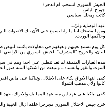
الجيش السوري انسحب
ام
اندحر؟
جورج
الياس
كاتب
ومحلل
سياسي
عهد الوصاية ولىّ...
ومن المضحك
اننا
ما زلنا نسمع حتى الآن تلك
الاصوات
التي خذ
وحاكمها الوريث.
كل يوم نسمع نعيبهم ونعيقهم في محاولات بائسة لتبيض ظلم
لبنان، والخروج "المشرف" للجيش السوري من
الاراضي
الل
هذه العبارات المنمقة لم تعد تنطلي
على
احد! وهم في سرير
الموت والقهر والفساد... وتنبعث من
اشلائها
النتنة صور الظل
كفى
ايتها
الابواق
بكاء على
الاطلال
، وتباكيا على ماض
افقر
كانوا ولأي مذهب انتموا!.
كفى تباكيا على عهد
اين
منه عهد المماليك
والاتراك
، عهد ا
خرج جيش الاحتلال السوري
مجرجرا
خلفه
اذيال
الخيبة والذ