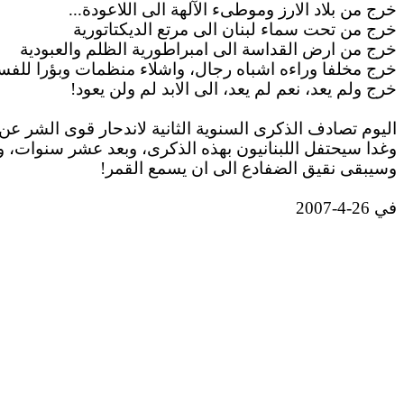
خرج من بلاد
الارز
وموطىء
الآلهة
الى
اللاعودة
...
خرج من تحت سماء لبنان
الى
مرتع الديكتاتورية
خرج من ارض القداسة
الى
امبراطورية
الظلم والعبودية
خرج مخلفا وراءه
اشباه
رجال،
واشلاء
منظمات وبؤرا للفس
خرج ولم يعد، نعم لم يعد،
الى
الابد
لم ولن يعود!
اليوم تصادف الذكرى السنوية الثانية لاندحار
قوى
الشر عن ا
وغدا سيحتفل اللبنانيون بهذه الذكرى، وبعد عشر سنوات، و
وسيبقى نقيق الضفادع
الى
ان
يسمع القمر!
في 26-4-2007