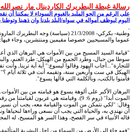
رسالة غبطة البطريرك الكاردينال مار نصرالله
على الرغم من الجو الملبد بالغيوم السوداء لا يمكننا أن ن
اليوم ليوظف أمواله في سواه/البلد بلدنا وان ذهبنا وتوطنا
وطنية- بكركي- 21/3/2008 (سياسة) وجه
عموما والمسيحيين خصوصا مقيمين ومنتشرين، وجاء فيها:
"قيامة السيد المسيح من بين الأموات هي البرهان الذي أعط
سوطا من حبال، وطرد الجميع من الهيكل: طرد الغنم، والبقر، 
للتجارة"...أجاب اليهود وقالوا ليسوع:" أية آية ترينا, وأنت تف
الهيكل في ست وأربعين سنة، وتقيمه أنت في ثلاثة أيام ؟" أ
فآمنوا بالكتب، وبالكلمة التي قالها يسوع".
البرهان الأكبر على ألوهة يسوع هو قيامته من بين الأموات
الموت أبدا" (روم 6: 9). وقيامته هي عربون لقيامتنا من رقدة التراب. ويقول القديس بولس أيضا:" اذا متنا معه، فاننا سنحيا معه" (2 تيم 2 :11).
وقال: "لكي نتمكن من الموت والقيامة معه، يجب أن نسير ف
أن نهتدي به، والحياة التي يجب أن نسعى وراءها لنحياها ونحا
قاله الأنبياء في سر الفصح، وهذا السر هو المسيح، له المجد 
"فهو جاء الى الأرض من السماء من اجل البشرية المتألمة،