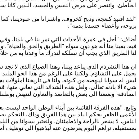
الخاطئ، وانتصر على مرض النفس والجسد، اللذين كانا سب
"لقد اقتيد كنعجة، وذبح كخروف. واشترانا من عبوديتنا، كم
بروحه، وأعضاء جسدنا بدمه".
أضاف: "أجل في غمرة الأحداث التي تمر بنا في بلدنا، وفي ه
فيه، يقينا منا أنه هو دون سواه "الطريق والحق والحياة". ول
لنا الطريق الذي يجب أن نسلكه لندرك ما وعدنا به من خلا
ان هذا التشرذم الذي يباعد بيننا، وهذا الضياع الذي لا نجد
يحمل على التشاؤم. ولكننا على الرغم من هذا الجو الملبد بال
ليس له سوانا لينهضه من كبوته. ولنا في تاريخنا امثولات يج
شيء الا باذنه تعالى. ولعل هذه الشدائد التي نعاني منها، قد سمح
الصادقة، وبعضنا الى بعض بالتعاضد والتعاون لننهض بوطننا 
وتابع: "هذه الفرقة القائمة بين أبناء الوطن الواحد ليست بع
الأعمى للظفر بحكم البلد بين هذا الفريق وذاك، للتحكم به، 
الناس، لا يشعر بالراحة والاطمئنان. ولنعتبر بسوانا من البلد
بمستقبله، نراهم اليوم يعرضون عنه ليذهبوا الى توظيف أ