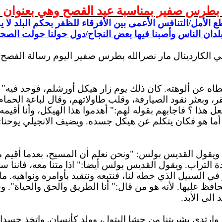
 بطرس صفير بمناسبة عيد الفصح وهي بعنوان "أ
قطع الأمل/التنافس الأعمى بين الأفرقاء للظفر بحكم البلد ل
 بلدان الناس وأصبنا فيها بعض النجاح/دول حولنا حولت الصحر
 البطريرك الماروني الكاردينال مار نصرالله بطرس صفير اليوم رسالة ا
اه عن ألوهته. كان ذلك يوم زار هيكل أورشلم، فوجد فيه" ب
وبعثر نقود الصيارفة، وقلب طاولاتهم، وقال لباعة الحمام: " 
عل هذا ؟ فاجابهم بقوله لهم:" أهدموا هذا الهيكل، وأنا أقيمه ف
ما هو فكان يتكلم عن هيكل جسده. ويضيف الانجيلي يوحنا:" و
. ويقول القديس بولس: "ونحن نعلم أن المسيح، بعدما أقيم 
ي السبيل الذي خطه لنا، فنتبعه ونتقيد بأوامره ونواهيه. 
فظ عليها. لأنه هو من قال:" أنا الطريق والحق والحياة". وعل
الى الأبد.
 وارتدى بشريتنا من حشا البتول، وولد كأنسان. واتخذ جسدا