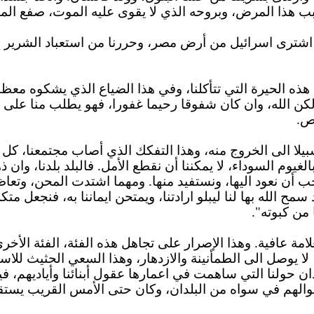
ب هذا المرض، وبروحه الذي لا يقوى عليه الموت، صفع الم
ا اشترى اسرائيل من أرض مصر، وحررنا من استعباد الشرير إ
ذه الحيرة التي تتأكلنا، وفي هذا الضياع الذي يشكوه معظم 
كن الله، وان كان شفوقا رحيما غفورا، فهو يطلب منا على الأق
ص.
 سبيلا الى الخروج منه، وهذا التفكك الذي أصاب مجتمعنا، كل
غيوم السوداء، لا يمكننا أن نقطع الأمل. فالبلد بلدنا، وان ذ
ب أن نعود اليها، ونستفيد منها. ومهما اشتدت المحن، وتعاظم
 الله بها لنا ليبلو ارادتنا، ويمتحن ايماننا به، فنجعل متكلنا 
من كبوته".
لامة عافية. وهذا الإصرار على تجاهل هذه الفئة، الفئة الأخرى
لا يوصل الى الطمأنينة والازدهار، وهذا السعي الحثيث للاستي
ان حولنا التي ساهمت في اعمارها عقول أبنائنا وأياديهم، فيما
موالهم في سواه من البلدان، وكان حتى الأمس القريب يست