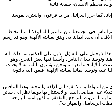
وت، محطم الانسان، صفعة قاتلة".
يانا، كما حرر اسرائيل من يد فرعون. واشترى نفوسنا
الناس في مجتمعنا، من لنا غير الله لينقذنا مما نتخبط
ل، أن نجدد ايماننا به، ونثق بعنايته الألهية. وهو قد رسم
 هذا لا يحمل على التفاؤل، لا بل على العكس من ذلك، انه
هبنا وتوطنا بلدان الناس، وأصبنا فيها بعض النجاح. وهو
ت البلايا، فاننا نعرف، ونحن مؤمنون بالله، أنه لا يحدث
عليه ونوطد ايماننا بعنايته الإلهية، فنعود اليه بالتوبة
 من المواطنين، لا تقود الى الإلفة والمحبة. وهذا التنافس
لاء على مفاصل البلد، والاستئثار بها دونما نظر الى سائر
 بلدنا متروك للتراجع والتقهقر. والذين آمنوا البارحة
قطب الرساميل والمهارات".