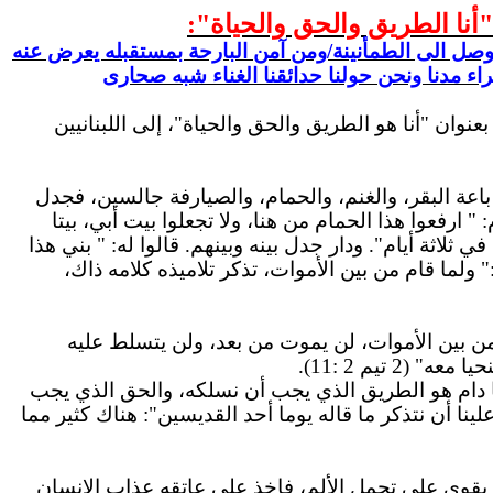
نا الطريق والحق والحياة":
ا يوصل الى الطمأنينة/ومن آمن البارحة بمستقبله يعرض عنه
اء مدنا ونحن حولنا حدائقنا الغناء شبه صحارى
لفصح بعنوان "أنا هو الطريق والحق والحياة"، إلى اللبنانيين
اعة البقر، والغنم، والحمام، والصيارفة جالسين، فجدل
ارفعوا هذا الحمام من هنا، ولا تجعلوا بيت أبي، بيتا
ي ثلاثة أيام". ودار جدل بينه وبينهم. قالوا له: " بني هذا
لما قام من بين الأموات، تذكر تلاميذه كلامه ذاك،
من بين الأموات، لن يموت من بعد، ولن يتسلط عليه
ما دام هو الطريق الذي يجب أن نسلكه، والحق الذي يجب
ينا أن نتذكر ما قاله يوما أحد القديسين": هناك كثير مما
 يقوى على تحمل الألم، فاخذ على عاتقه عذاب الانسان