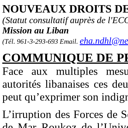
NOUVEAUX DROITS DE L
(Statut consultatif auprès de l'
Mission au Liban
eha.ndhl@ne
(Tél. 961-3-293-693
Email
.
COMMUNIQUE DE P
Face aux multiples mesur
autorités libanaises ces d
peut qu’exprimer son indign
L’irruption des Forces de S
de Mar Roukoz de l’Univer